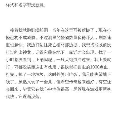
样式和名字都没新意。
接着我就跑到蜈蚣洞，当年在这里可被虐惨了，现在小
怪已构不成威胁。不过洞里的怪物数量多得吓人，刷新速
度也超快。我边打边往死亡棺材那边挪，我想找找以前没
打过的出神龙，记得它藏在地下，靠近才会出现。找了一
小时都没看到，正纳闷呢，一只大钳虫冲过来。我上去就
打，可都没搞懂连击有啥用，很快就把钳虫的1000点血
打完，掉了一地垃圾。这时外婆叫吃饭，我只能失望地下
线了。虽然只玩了一会儿，但希望传奇越来越好，有空还
会回来，毕竟它在我心中地位很高，尽管现在游戏更新换
代快，它逐渐没落。