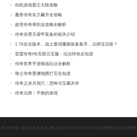
街机游戏霸王大陆攻略
魔兽传奇实力飙升全攻略
超变传奇单职业攻略全解析
传奇赤霄天蚕甲装备的相关介绍
1.76合击版本，战士最强魔御装备集齐，法师没活路？
雷霆传奇H5无限元宝服：玩法特色全知道
传奇世界手游骑战玩法全解析
骑士传奇墨渊地图打宝全知道
传奇之赤月洞穴：恐怖与宝藏并存
传奇法师：平衡的体现
耀华传奇网
版权所有 备案号:
赣ICP备2023002230号-3
本站非营利性站点请勿联系