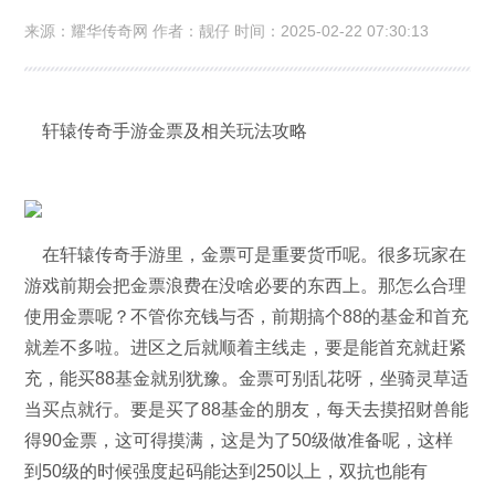
来源：耀华传奇网 作者：靓仔 时间：2025-02-22 07:30:13
轩辕传奇手游金票及相关玩法攻略
在轩辕传奇手游里，金票可是重要货币呢。很多玩家在
游戏前期会把金票浪费在没啥必要的东西上。那怎么合理
使用金票呢？不管你充钱与否，前期搞个88的基金和首充
就差不多啦。进区之后就顺着主线走，要是能首充就赶紧
充，能买88基金就别犹豫。金票可别乱花呀，坐骑灵草适
当买点就行。要是买了88基金的朋友，每天去摸招财兽能
得90金票，这可得摸满，这是为了50级做准备呢，这样
到50级的时候强度起码能达到250以上，双抗也能有