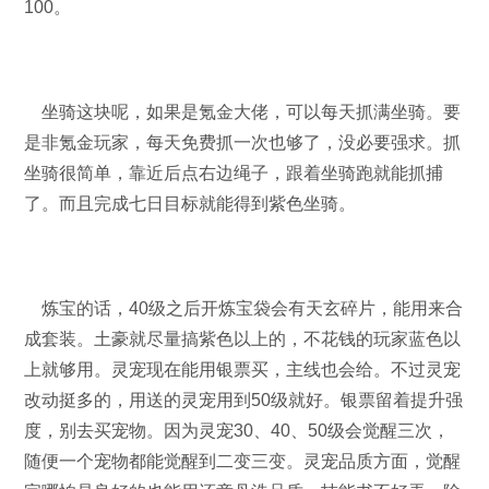
100。
坐骑这块呢，如果是氪金大佬，可以每天抓满坐骑。要
是非氪金玩家，每天免费抓一次也够了，没必要强求。抓
坐骑很简单，靠近后点右边绳子，跟着坐骑跑就能抓捕
了。而且完成七日目标就能得到紫色坐骑。
炼宝的话，40级之后开炼宝袋会有天玄碎片，能用来合
成套装。土豪就尽量搞紫色以上的，不花钱的玩家蓝色以
上就够用。灵宠现在能用银票买，主线也会给。不过灵宠
改动挺多的，用送的灵宠用到50级就好。银票留着提升强
度，别去买宠物。因为灵宠30、40、50级会觉醒三次，
随便一个宠物都能觉醒到二变三变。灵宠品质方面，觉醒